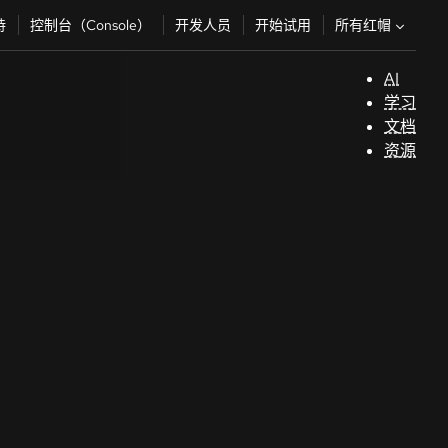
所有红帽
持
控制台（Console）
开发人员
开始试用
AI
支
学习
持
文档
资源
（
开
发
人
员
开
始
试
用