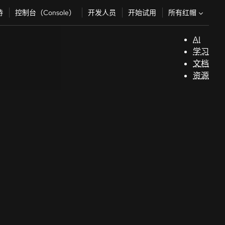
所有红帽
持
控制台（Console）
开发人员
开始试用
AI
支
学习
持
文档
资源
（
开
发
人
员
开
始
试
用