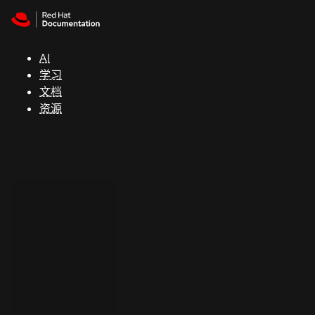
Skip to navigation
Skip to content
支
持
AI
学习
控制台
文档
（Console）
资源
开
发
人
员
开
始
试
用
联