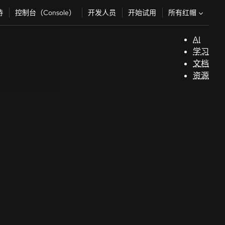
所有红帽
持
控制台（Console）
开发人员
开始试用
AI
支
学习
持
文档
资源
（
开
发
人
员
开
始
试
用