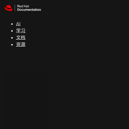
Skip to navigation
Skip to content
支
持
AI
学习
控制台
文档
（Console）
资源
开
发
人
员
开
始
试
用
联