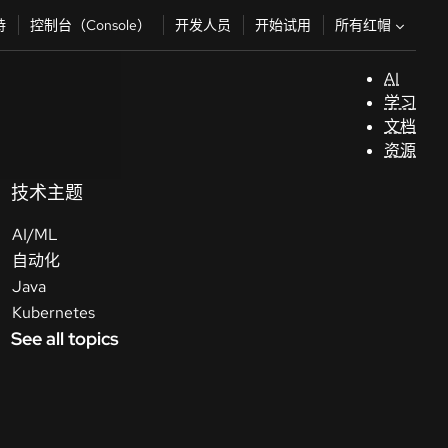
所有红帽
持
控制台（Console）
开发人员
开始试用
AI
支
学习
持
文档
资源
（
技术主题
AI/ML
开
自动化
发
Java
人
Kubernetes
员
See all topics
开
始
试
用