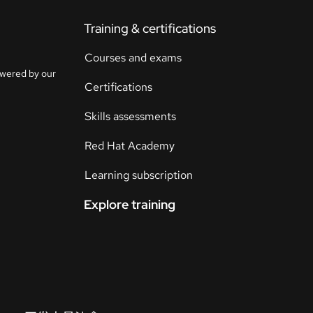
Training & certifications
联
系
Courses and exams
选
人
owered by our
择
Certifications
语
言
Skills assessments
Red Hat Academy
Learning subscription
Explore training