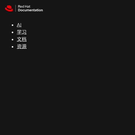
Skip to navigation
Skip to content
支
持
AI
学习
控制台
文档
（Console）
资源
开
发
人
员
开
始
试
用
联