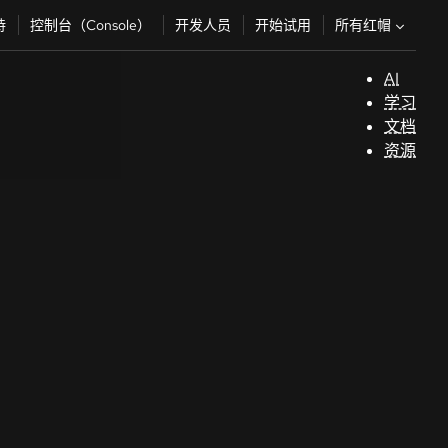
所有红帽
持
控制台（Console）
开发人员
开始试用
AI
支
学习
持
文档
资源
（
开
发
人
员
开
始
试
用