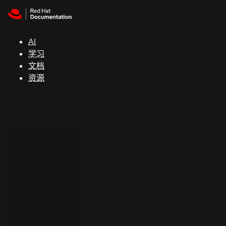
Skip to navigation
Skip to content
支
持
AI
学习
控制台
文档
（Console）
资源
开
发
人
员
开
始
试
用
联