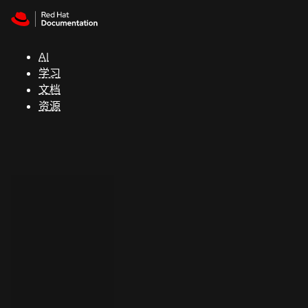
Skip to navigation
Skip to content
支
持
AI
学习
控制台
文档
（Console）
资源
开
发
人
员
开
始
试
用
联