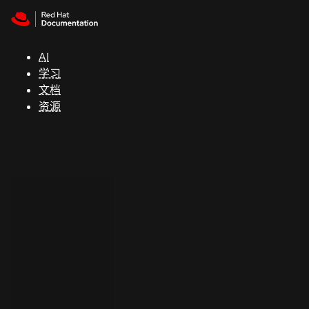
Skip to navigation
Skip to content
支
持
AI
学习
控制台
文档
（Console）
资源
开
发
人
员
开
始
试
用
联