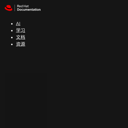
Skip to navigation
Skip to content
支
持
AI
学习
控制台
文档
（Console）
资源
开
发
人
员
开
始
试
用
联