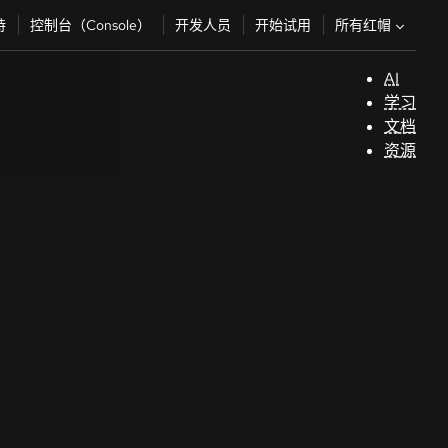
所有红帽
持
控制台（Console）
开发人员
开始试用
AI
支
学习
持
文档
资源
（
开
发
人
员
开
始
试
用