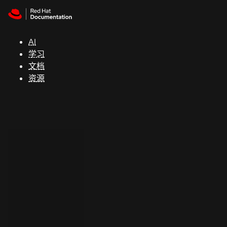
Skip to navigation
Skip to content
支
持
AI
学习
控制台
文档
（Console）
资源
开
发
人
员
开
始
试
用
联