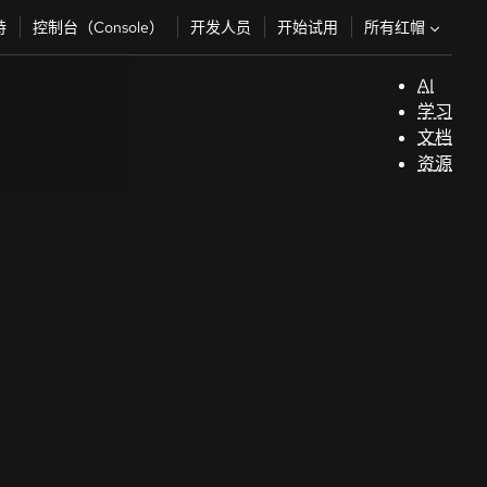
所有红帽
持
控制台（Console）
开发人员
开始试用
AI
支
学习
持
文档
资源
（
开
发
人
员
开
始
试
用