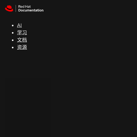
Skip to navigation
Skip to content
支
持
AI
学习
控制台
文档
（Console）
资源
开
发
人
员
开
始
试
用
联