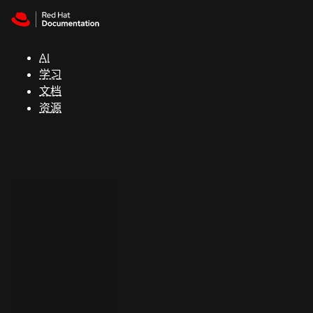
Skip to navigation
Skip to content
支
持
AI
学习
控制台
文档
（Console）
资源
开
发
人
员
开
始
试
用
联