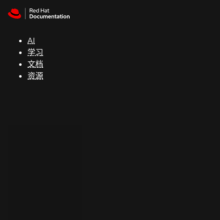
Skip to navigation
Skip to content
支
持
AI
学习
控制台
文档
（Console）
资源
开
发
人
员
开
始
试
用
联