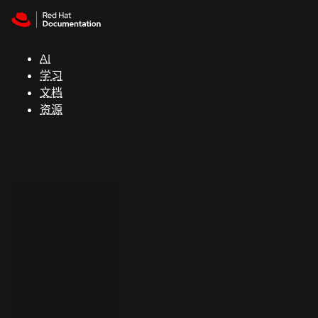
Skip to navigation
Skip to content
支
持
AI
学习
控制台
文档
（Console）
资源
开
发
人
员
开
始
试
用
联