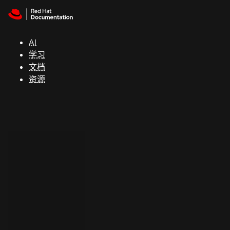
Skip to navigation
Skip to content
支
持
AI
学习
控制台
文档
（Console）
资源
开
发
人
员
开
始
试
用
联