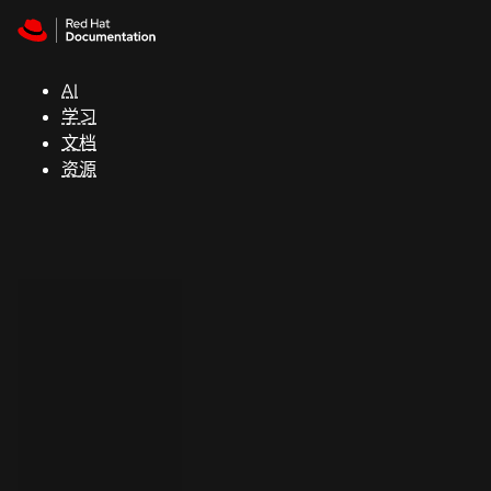
Skip to navigation
Skip to content
支
持
AI
学习
控制台
文档
（Console）
资源
开
发
人
员
开
始
试
用
联