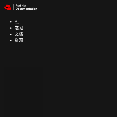
Skip to navigation
Skip to content
支
持
AI
学习
控制台
文档
（Console）
资源
开
发
人
员
开
始
试
用
联