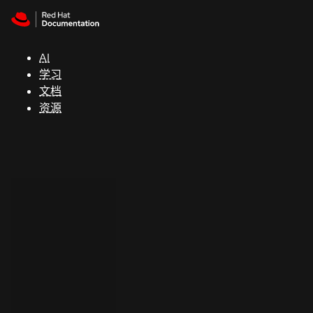
Skip to navigation
Skip to content
支
持
AI
学习
控制台
文档
（Console）
资源
开
发
人
员
开
始
试
用
联