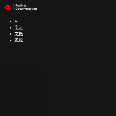
Skip to navigation
Skip to content
支
持
AI
学习
控制台
文档
（Console）
资源
开
发
人
员
开
始
试
用
联