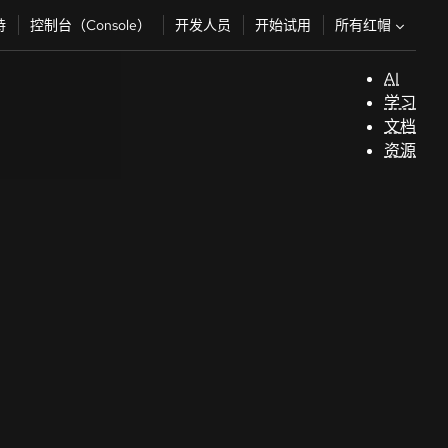
所有红帽
持
控制台（Console）
开发人员
开始试用
AI
支
学习
持
文档
资源
（
开
发
人
员
开
始
试
用