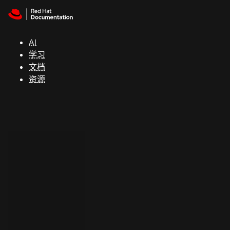
Skip to navigation
Skip to content
支
持
AI
学习
控制台
文档
（Console）
资源
开
发
人
员
开
始
试
用
联