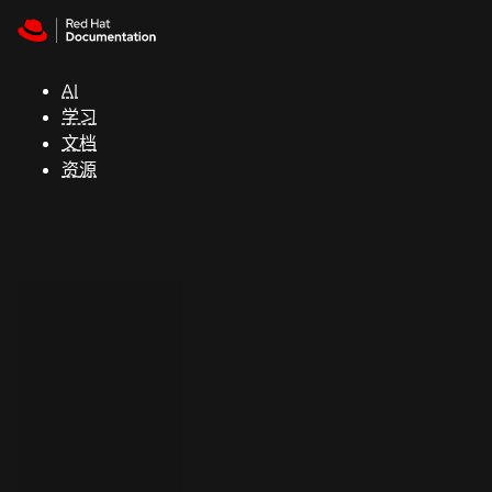
Skip to navigation
Skip to content
支
持
AI
学习
控制台
文档
（Console）
资源
开
发
人
员
开
始
试
用
联