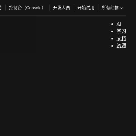
所有红帽
持
控制台（Console）
开发人员
开始试用
AI
支
学习
持
文档
资源
（
开
发
人
员
开
始
试
用