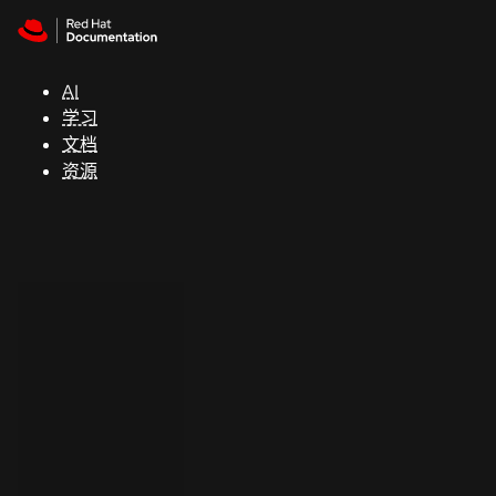
Skip to navigation
Skip to content
支
持
AI
学习
控制台
文档
（Console）
资源
开
发
人
员
开
始
试
用
联