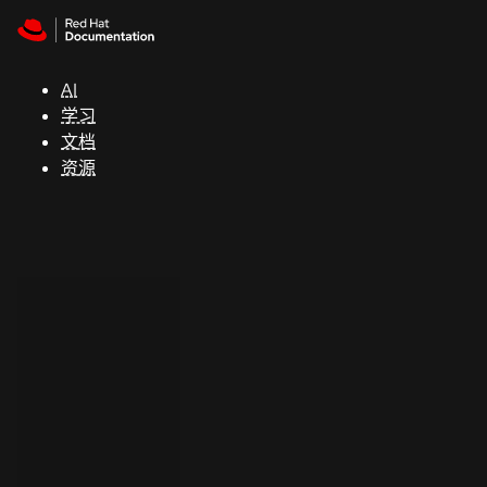
Skip to navigation
Skip to content
支
持
AI
学习
控制台
文档
（Console）
资源
开
发
人
员
开
始
试
用
联