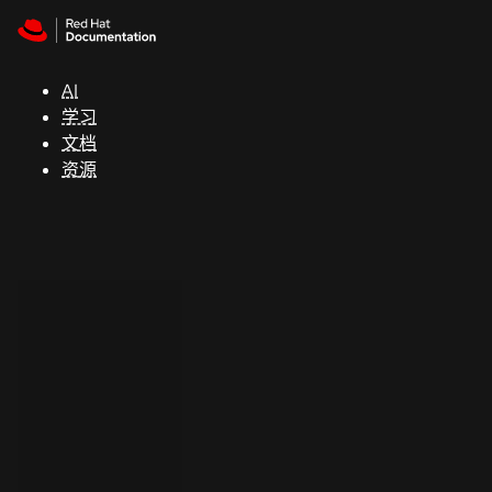
Skip to navigation
Skip to content
支
持
AI
学习
控制台
文档
（Console）
资源
开
发
人
员
开
始
试
用
联