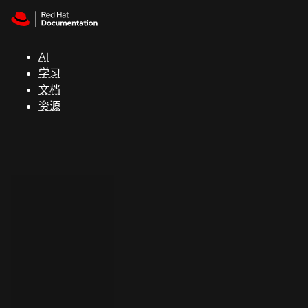
Skip to navigation
Skip to content
支
持
AI
学习
控制台
文档
（Console）
资源
开
发
人
员
开
始
试
用
联