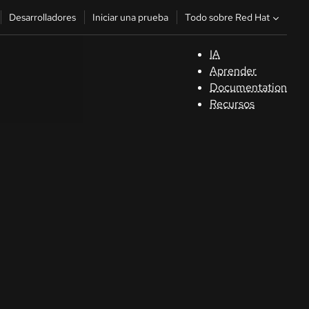
Todo sobre Red Hat
Desarrolladores
Iniciar una prueba
IA
A
Aprender
Documentation
C
Recursos
De
In
p
C
Sele
su i