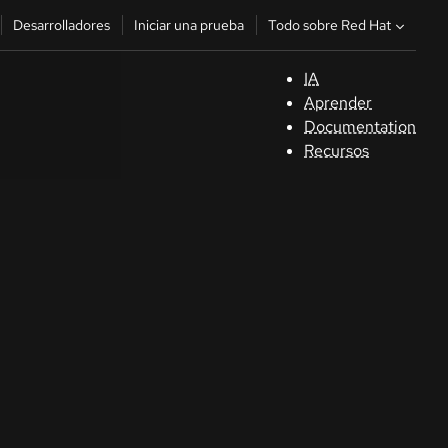
Todo sobre Red Hat
Desarrolladores
Iniciar una prueba
IA
A
Aprender
Documentation
C
Recursos
De
In
p
C
Sele
su i