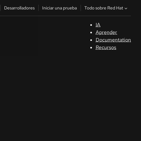
Todo sobre Red Hat
Desarrolladores
Iniciar una prueba
IA
A
Aprender
Documentation
C
Recursos
De
In
p
C
Sele
su i