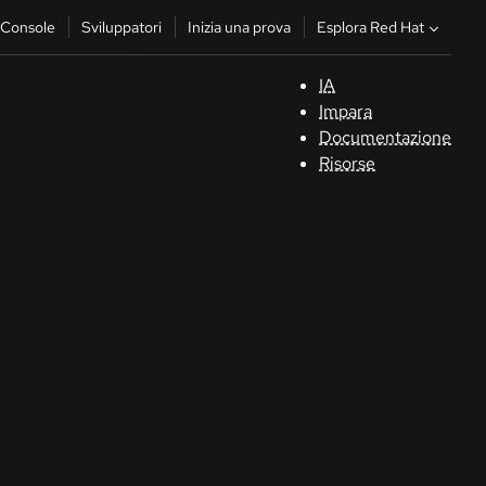
Esplora Red Hat
Console
Sviluppatori
Inizia una prova
IA
S
Impara
Documentazione
C
Risorse
Sv
In
u
pr
Co
Sele
la li