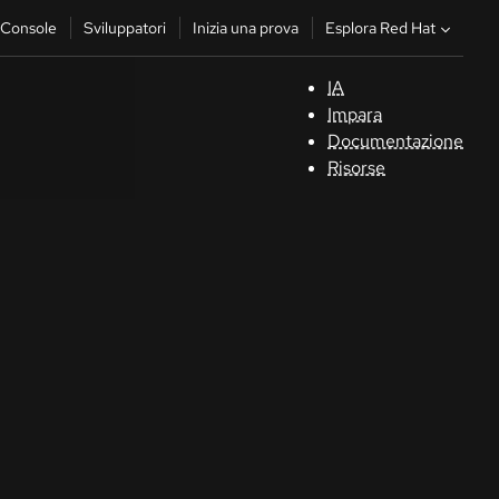
Esplora Red Hat
Console
Sviluppatori
Inizia una prova
IA
S
Impara
Documentazione
C
Risorse
Sv
In
u
pr
Co
Sele
la li