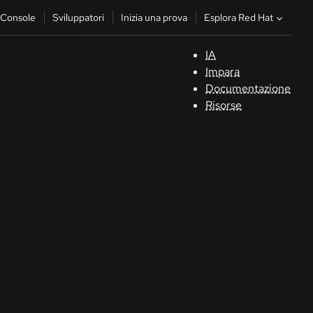
Esplora Red Hat
Console
Sviluppatori
Inizia una prova
IA
S
Impara
Documentazione
C
Risorse
Sv
In
u
pr
Co
Sele
la li