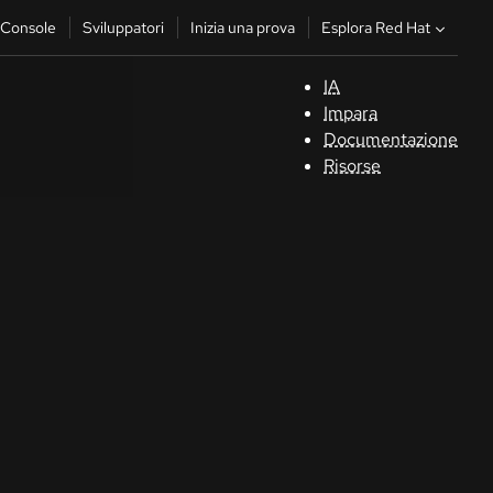
Esplora Red Hat
Console
Sviluppatori
Inizia una prova
IA
S
Impara
Documentazione
C
Risorse
Sv
In
u
pr
Co
Sele
la li