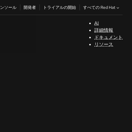
すべての Red Hat
ンソール
開発者
トライアルの開始
AI
サ
詳細情報
ポ
ドキュメント
ー
リソース
ト
コ
ン
ソ
ー
ル
開
発
者