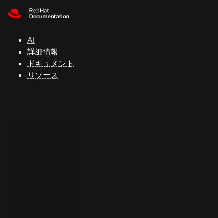
Skip to navigation
Skip to content
サ
ポ
ー
AI
ト
詳細情報
ドキュメント
リソース
コ
ン
ソ
ー
ル
開
発
者
ト
ラ