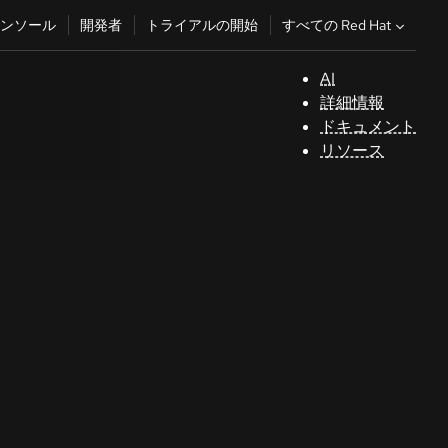
すべての Red Hat
ンソール
開発者
トライアルの開始
AI
サ
詳細情報
ポ
ドキュメント
ー
リソース
ト
コ
ン
ソ
ー
ル
開
発
者