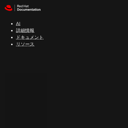
Skip to navigation
Skip to content
サ
ポ
ー
AI
ト
詳細情報
ドキュメント
リソース
コ
ン
ソ
ー
ル
開
発
者
ト
ラ