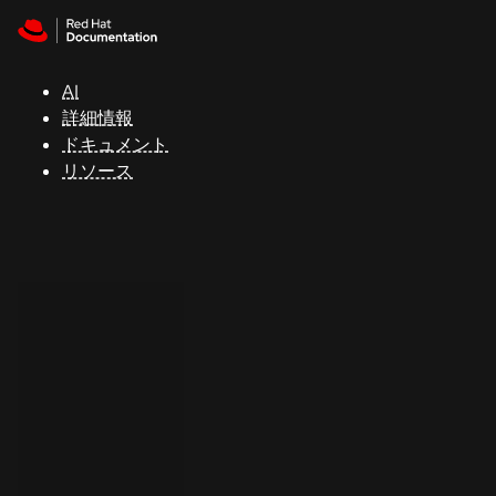
Skip to navigation
Skip to content
サ
ポ
ー
AI
ト
詳細情報
ドキュメント
リソース
コ
ン
ソ
ー
ル
開
発
者
ト
ラ