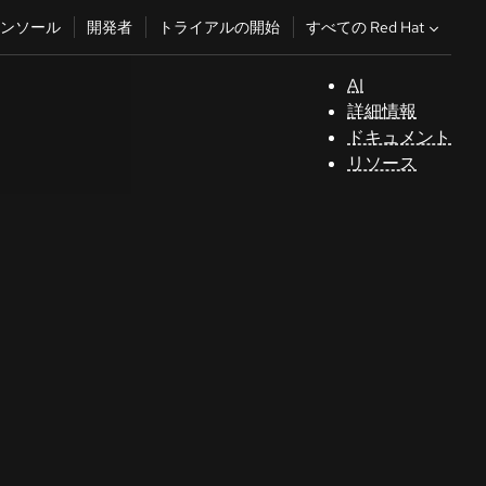
すべての Red Hat
ンソール
開発者
トライアルの開始
AI
サ
詳細情報
ポ
ドキュメント
ー
リソース
ト
コ
ン
ソ
ー
ル
開
発
者