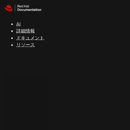
Skip to navigation
Skip to content
サ
ポ
ー
AI
ト
詳細情報
ドキュメント
リソース
コ
ン
ソ
ー
ル
開
発
者
ト
ラ