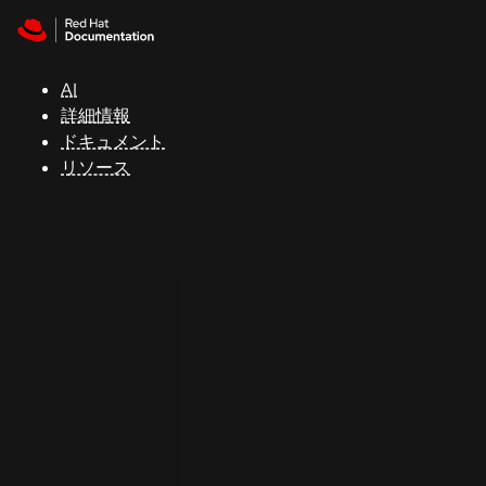
Skip to navigation
Skip to content
サ
ポ
ー
AI
ト
詳細情報
ドキュメント
リソース
コ
ン
ソ
ー
ル
開
発
者
ト
ラ