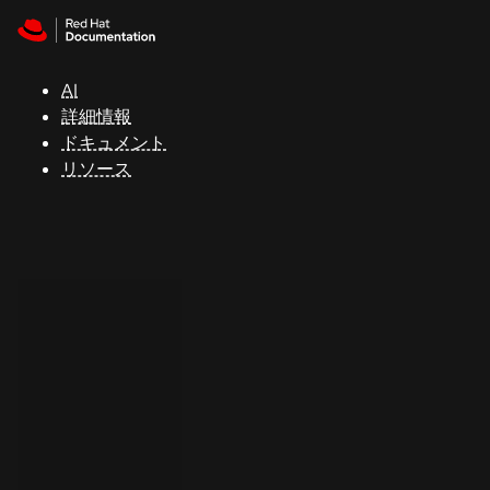
Skip to navigation
Skip to content
サ
ポ
ー
AI
ト
詳細情報
ドキュメント
リソース
コ
ン
ソ
ー
ル
開
発
者
ト
ラ