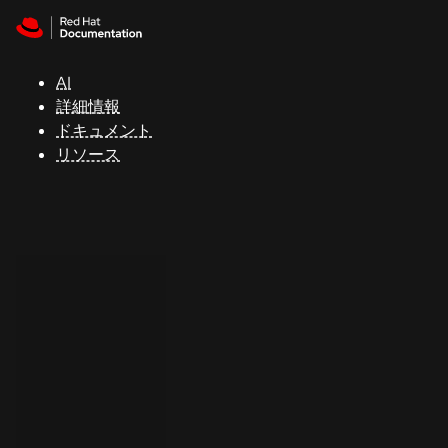
Skip to navigation
Skip to content
サ
ポ
ー
AI
ト
詳細情報
ドキュメント
リソース
コ
ン
ソ
ー
ル
開
発
者
ト
ラ