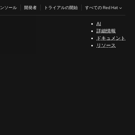
すべての Red Hat
ンソール
開発者
トライアルの開始
AI
サ
詳細情報
ポ
ドキュメント
ー
リソース
ト
コ
ン
ソ
ー
ル
開
発
者